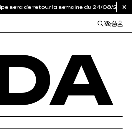
r la semaine du 24/08/26. Seule la billetterie 
Fe
DA