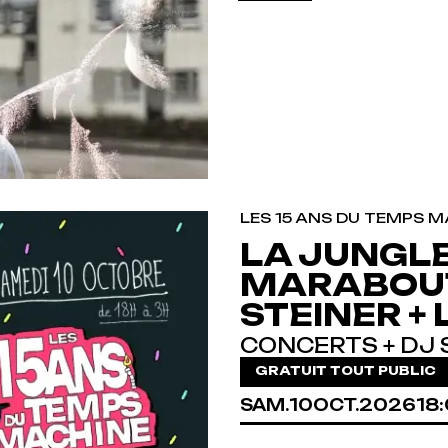
LES 15 ANS DU TEMPS M
LA JUNGLE 
MARABOUT
STEINER +
CONCERTS + DJ 
GRATUIT TOUT PUBLIC
SAMEDI
OCTOBRE
SAM.
10
OCT.
2026
18