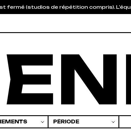
 de répétition compris). L'équipe sera de retou
GEN
Les périodes