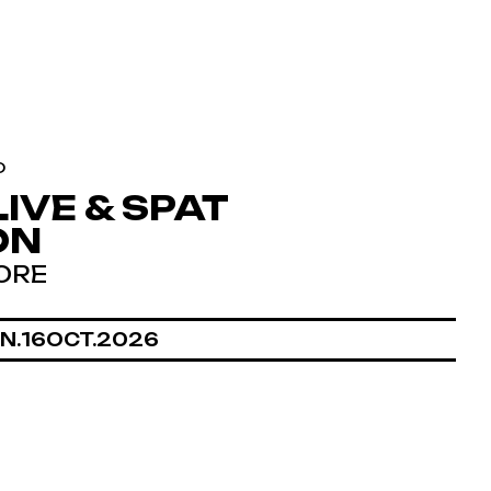
O
IVE & SPAT
ON
ORE
NDREDI
OCTOBRE
N.
16
OCT.
2026