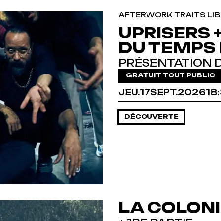
AFTERWORK TRAITS LIB
UPRISERS +
DU TEMPS
PRÉSENTATION 
GRATUIT TOUT PUBLIC
JEUDI
SEPTEMBRE
JEU.
17
SEPT.
2026
18
DÉCOUVERTE
LA COLON