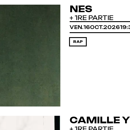
NES
+ 1RE PARTIE
VENDREDI
OCTOBRE
VEN.
16
OCT.
2026
19:
RAP
CAMILLE 
+ 1RE PARTIE