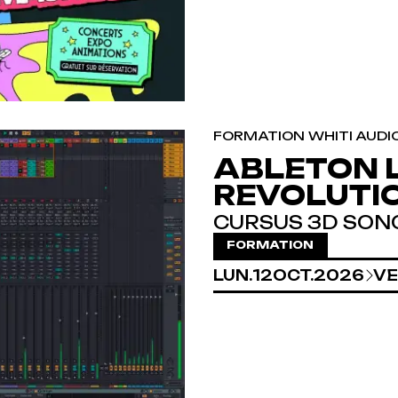
FORMATION WHITI AUDI
ABLETON L
REVOLUTI
CURSUS 3D SON
FORMATION
DU
LUNDI
AU
OCTOBRE
VE
LUN.
12
OCT.
2026
VE