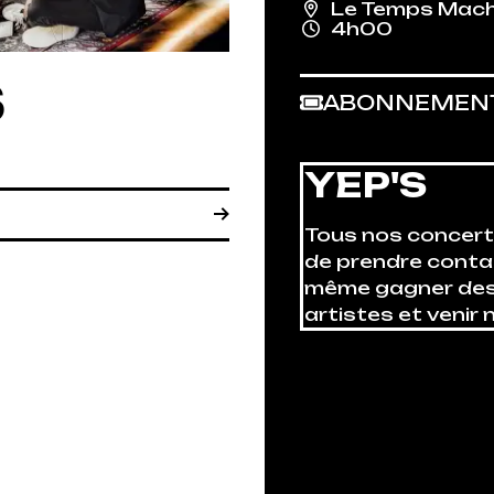
Le Temps Mach
4h00
S
ABONNEMEN
YEP'S
Tous nos concerts 
de prendre cont
même gagner des 
artistes et venir n