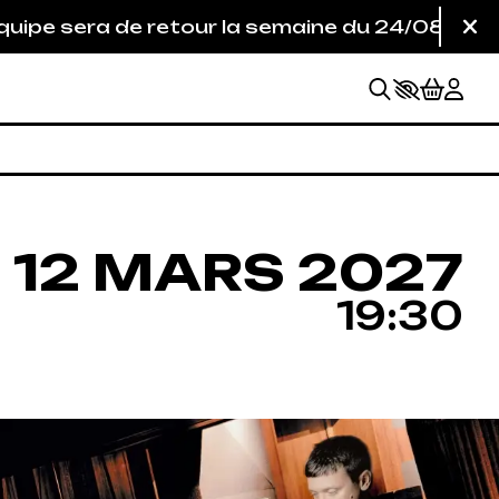
 de retour la semaine du 24/08/26. Seule la bil
Fe
DREDI
MARS
.
12
MARS
2027
19:30