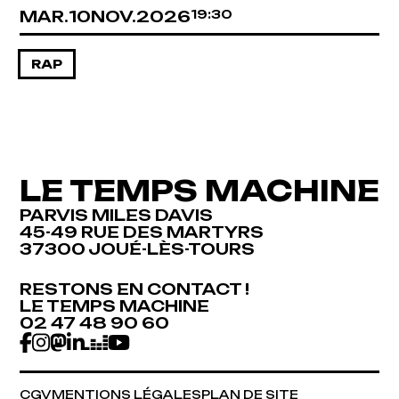
MARDI
NOVEMBRE
MAR.
10
NOV.
2026
19:30
RAP
LE TEMPS MACHINE
PARVIS MILES DAVIS
45-49 RUE DES MARTYRS
37300 JOUÉ-LÈS-TOURS
RESTONS EN CONTACT !
RESTONS EN CONTACT !
LE TEMPS MACHINE
LE TEMPS MACHINE
02 47 48 90 60
02 47 48 90 60
CGV
MENTIONS LÉGALES
PLAN DE SITE
CGV
MENTIONS LÉGALES
PLAN DE SITE