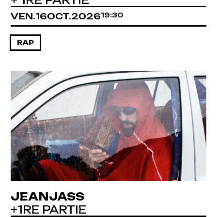
VENDREDI
OCTOBRE
VEN.
16
OCT.
2026
19:30
RAP
JEANJASS
+1RE PARTIE