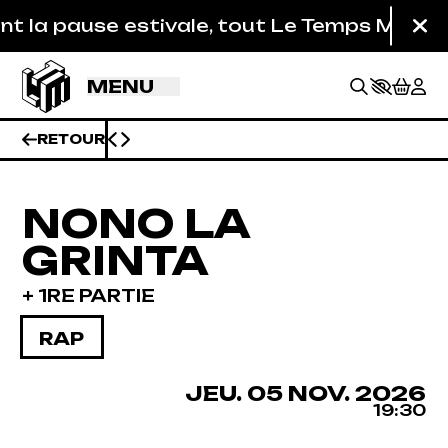
Aller au contenu principal
a pause estivale, tout Le Temps Machine est 
Fe
MENU
RETOUR
NONO LA
GRINTA
+ 1RE PARTIE
RAP
JEUDI
NOVEMBRE
JEU.
05
NOV.
2026
BILLETTERIE
19:30