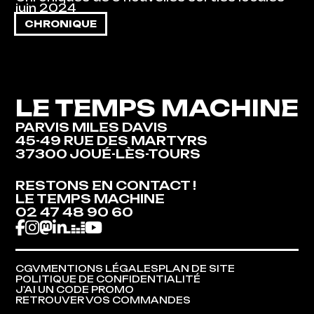
juin 2024
CHRONIQUE
LE TEMPS MACHINE
PARVIS MILES DAVIS
45-49 RUE DES MARTYRS
37300 JOUÉ-LÈS-TOURS
RESTONS EN CONTACT !
RESTONS EN CONTACT !
LE TEMPS MACHINE
LE TEMPS MACHINE
02 47 48 90 60
02 47 48 90 60
CGV
MENTIONS LÉGALES
PLAN DE SITE
CGV
MENTIONS LÉGALES
PLAN DE SITE
POLITIQUE DE CONFIDENTIALITÉ
POLITIQUE DE CONFIDENTIALITÉ
J'AI UN CODE PROMO
J'AI UN CODE PROMO
RETROUVER VOS COMMANDES
RETROUVER VOS COMMANDES