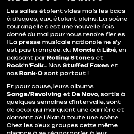
Les salles étaient vides mais les bacs
à disques, eux, étaient pleins. La scène
tourangelle s’est une nouvelle fois
donné du mal pour nous rendre fier·es
! La presse musicale nationale ne s’y
est pas trompée, du
Monde
à
Libé
,
en
passant par
Rolling Stones
et
Rock’n’Folk
… Nos
Stuffed Foxes
et
nos
Rank-O
sont partout !
Et pour cause, leurs albums
Songs/Revolving
et
De Novo
, sortis à
quelques semaines d’intervalle, sont
de ceux qui marquent une carrière et
donnent de l’élan à toute une scène.
Chez les deux groupes cette même
aisance à se réapproprier à leur