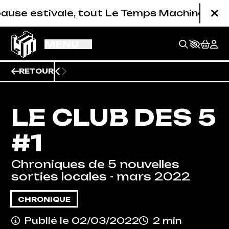
Aller au contenu principal
stivale, tout Le Temps Machine est fermé (s
Fe
MENU
RETOUR
LE CLUB DES 5
#1
Chroniques de 5 nouvelles
sorties locales - mars 2022
CHRONIQUE
BILLETTERIE
Publié le 02/03/2022
2 min