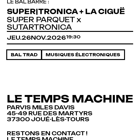
LE BAL BARRÉ :
SUPER|TRONICA + LA CIGUË
SUPER PARQUET x
SUTARTRONICA
JEUDI
NOVEMBRE
JEU.
26
NOV.
2026
19:30
BAL TRAD
MUSIQUES ÉLECTRONIQUES
LE TEMPS MACHINE
PARVIS MILES DAVIS
45-49 RUE DES MARTYRS
37300 JOUÉ-LÈS-TOURS
RESTONS EN CONTACT !
RESTONS EN CONTACT !
LE TEMPS MACHINE
LE TEMPS MACHINE