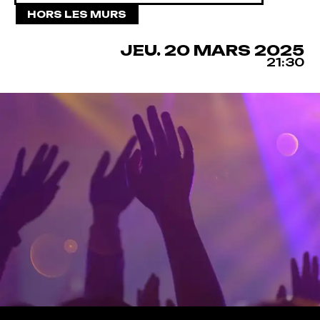
HORS LES MURS
JEUDI
MARS
JEU.
20
MARS
2025
21:30