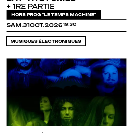
+ 1RE PARTIE
HORS PROG "LE TEMPS MACHINE"
SAMEDI
OCTOBRE
SAM.
31
OCT.
2026
19:30
MUSIQUES ÉLECTRONIQUES