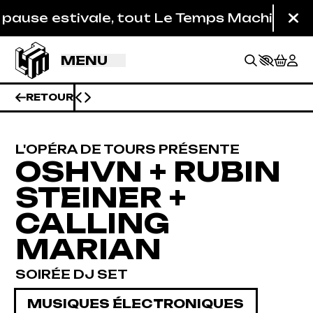
Aller au contenu principal
e estivale, tout Le Temps Machine est fermé
Fe
MENU
RETOUR
L'OPÉRA DE TOURS PRÉSENTE
OSHVN + RUBIN
STEINER +
CALLING
MARIAN
SOIRÉE DJ SET
BILLETTERIE
MUSIQUES ÉLECTRONIQUES