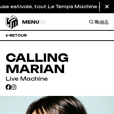
Aller au contenu principal
 estivale, tout Le Temps Machine est fermé 
Fe
MENU
RETOUR
CALLING
MARIAN
Live Machine
BILLETTERIE