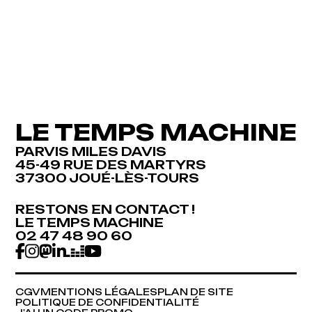
LE TEMPS MACHINE
PARVIS MILES DAVIS
45-49 RUE DES MARTYRS
37300 JOUÉ-LÈS-TOURS
RESTONS EN CONTACT !
RESTONS EN CONTACT !
LE TEMPS MACHINE
LE TEMPS MACHINE
02 47 48 90 60
02 47 48 90 60
CGV
MENTIONS LÉGALES
PLAN DE SITE
CGV
MENTIONS LÉGALES
PLAN DE SITE
POLITIQUE DE CONFIDENTIALITÉ
POLITIQUE DE CONFIDENTIALITÉ