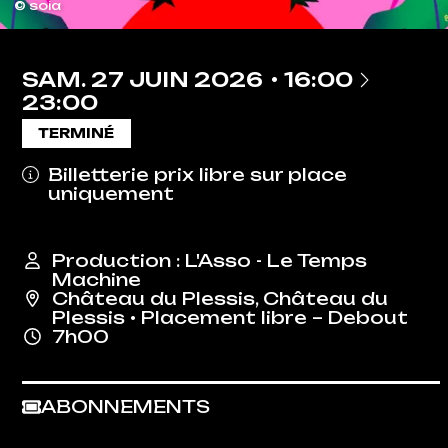
© soia
À
SAM.
27
JUIN
2026
16:00
23:00
TERMINÉ
Billetterie prix libre sur place
uniquement
Production : L'Asso - Le Temps
Machine
Château du Plessis
,
Château du
Plessis
• Placement libre – Debout
7h00
ABONNEMENTS