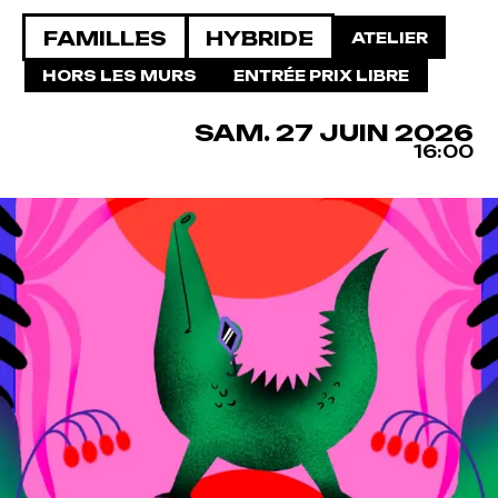
FAMILLES
HYBRIDE
ATELIER
HORS LES MURS
ENTRÉE PRIX LIBRE
SAMEDI
JUIN
SAM.
27
JUIN
2026
16:00