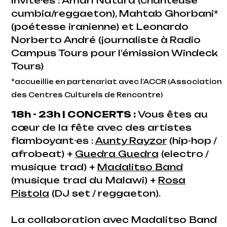
Invité·es : Amari Natura (chanteuse
cumbia/reggaeton), Mahtab Ghorbani*
(poétesse iranienne) et Leonardo
Norberto André (journaliste
à
Radio
Campus Tours pour l’émission Windeck
Tours)
*accueillie en partenariat avec l'ACCR (Association
des Centres Culturels de Rencontre)
18h - 23h | CONCERTS :
V
ous êtes au
cœur de la fête avec des artistes
flamboyant·es :
Aunty Rayzor
(hip-hop /
afrobeat) +
Guedra Guedra
(electro /
musique trad) +
Madalitso Band
(musique trad du Malawi) +
Rosa
Pistola
(DJ set / reggaeton).
La collaboration avec Madalitso Band