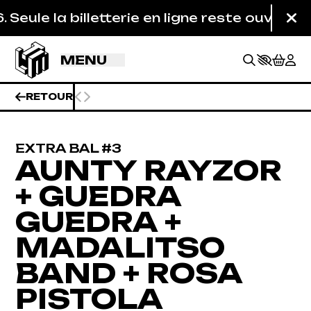
Aller au contenu principal
billetterie en ligne reste ouverte :)
FE
Inf
Fe
MENU
RETOUR
EXTRA BAL #3
AUNTY RAYZOR
+ GUEDRA
GUEDRA +
MADALITSO
BAND + ROSA
BILLETTERIE
PISTOLA