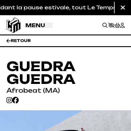
Aller au contenu principal
nt la pause estivale, tout Le Temps Machine
Fe
MENU
RETOUR
GUEDRA
GUEDRA
Afrobeat (MA)
BILLETTERIE