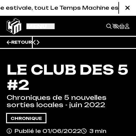
Aller au contenu principal
ale, tout Le Temps Machine est fermé (studio
Fe
MENU
RETOUR
LE CLUB DES 5
#2
Chroniques de 5 nouvelles
sorties locales - juin 2022
CHRONIQUE
BILLETTERIE
Publié le 01/06/2022
3 min