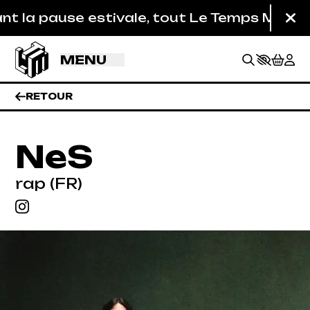
Aller au contenu principal
la pause estivale, tout Le Temps Machine es
Fe
MENU
RETOUR
NeS
rap (FR)
BILLETTERIE