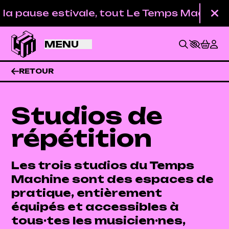
Aller au contenu principal
 pause estivale, tout Le Temps Machine est 
Fe
MENU
RETOUR
Studios de
répétition
Les trois studios du Temps
Machine sont des espaces de
pratique, entièrement
BILLETTERIE
équipés et accessibles à
tous·tes les musicien·nes,