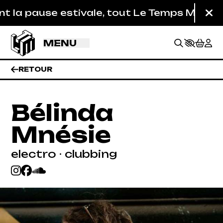
Aller au contenu principal
la pause estivale, tout Le Temps Machine es
Fe
MENU
RETOUR
Bélinda
Mnésie
electro · clubbing
BILLETTERIE