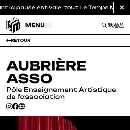
Aller au contenu principal
 la pause estivale, tout Le Temps Machine e
Fe
MENU
RETOUR
AUBRIÈRE
ASSO
Pôle Enseignement Artistique
de l'association
BILLETTERIE