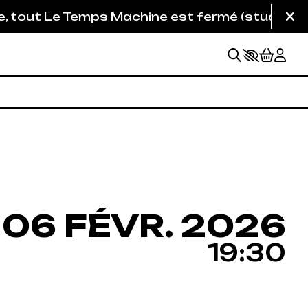
emps Machine est fermé (studios de répétition c
Fe
DREDI
FÉVRIER
06
FÉVR.
2026
19:30