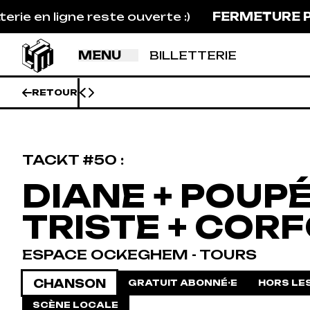
Aller au contenu principal
ne reste ouverte :)
FERMETURE PUBLIC ☼ 
Information :
MENU
BILLETTERIE
RETOUR
TACKT #50 :
DIANE + POUP
TRISTE + COR
ESPACE OCKEGHEM - TOURS
CHANSON
GRATUIT ABONNÉ·E
HORS LE
SCÈNE LOCALE