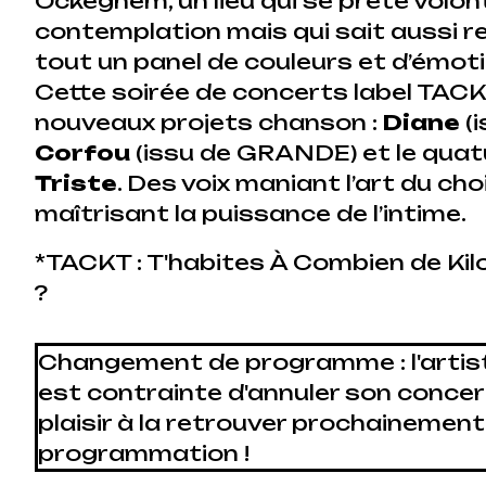
Ockeghem, un lieu qui se prête volont
contemplation mais qui sait aussi re
tout un panel de couleurs et d’émot
Cette soirée de concerts label TACK
nouveaux projets chanson :
Diane
(
Corfou
(issu de GRANDE) et le qua
Triste
. Des voix maniant l’art du ch
maîtrisant la puissance de l’intime.
*TACKT : T'habites À Combien de Ki
?
Changement de programme : l'arti
est contrainte d'annuler son concer
plaisir à la retrouver prochainement
programmation !