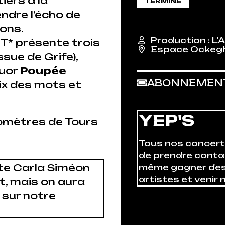
iers à la
TERMINÉ
ndre l’écho de
ions.
Production : L
T* présente trois
Espace Ocke
issue de Grife),
tuor
Poupée
ABONNEMEN
oix des mots et
YEP'S
lomètres de Tours
Tous nos concerts 
de prendre cont
ste
Carla Siméon
même gagner des 
artistes et venir n
t, mais on aura
 sur notre