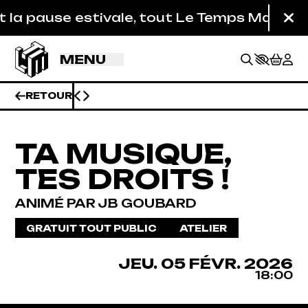
Aller au contenu principal
 pause estivale, tout Le Temps Machine est 
Fe
MENU
RETOUR
TA MUSIQUE,
TES DROITS !
ANIMÉ PAR JB GOUBARD
GRATUIT TOUT PUBLIC
ATELIER
JEUDI
FÉVRIER
JEU.
05
FÉVR.
2026
BILLETTERIE
18:00