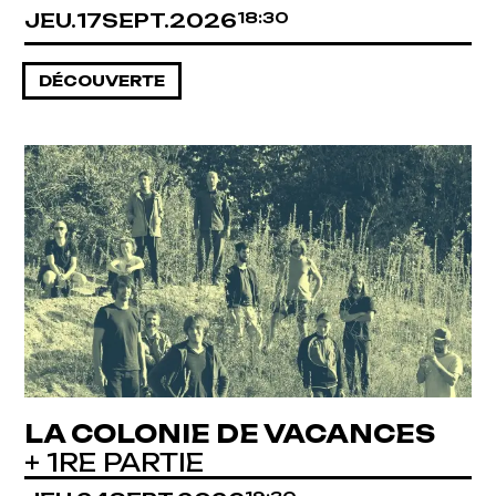
JEUDI
SEPTEMBRE
JEU.
17
SEPT.
2026
18:30
DÉCOUVERTE
LA COLONIE DE VACANCES
+ 1RE PARTIE