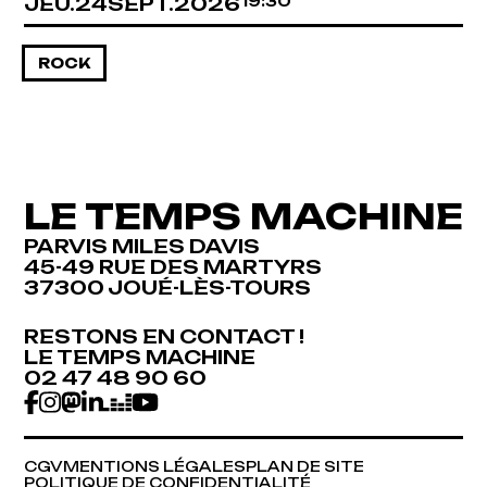
JEUDI
SEPTEMBRE
JEU.
24
SEPT.
2026
19:30
ROCK
LE TEMPS MACHINE
PARVIS MILES DAVIS
45-49 RUE DES MARTYRS
37300 JOUÉ-LÈS-TOURS
RESTONS EN CONTACT !
RESTONS EN CONTACT !
LE TEMPS MACHINE
LE TEMPS MACHINE
02 47 48 90 60
02 47 48 90 60
CGV
MENTIONS LÉGALES
PLAN DE SITE
CGV
MENTIONS LÉGALES
PLAN DE SITE
POLITIQUE DE CONFIDENTIALITÉ
POLITIQUE DE CONFIDENTIALITÉ