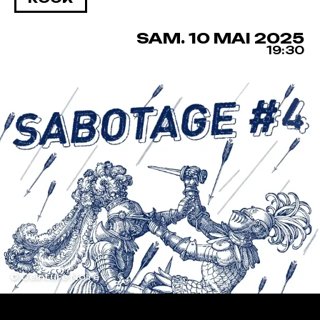
SAMEDI
MAI
SAM.
10
MAI
2025
19:30
© Ceinture Noire