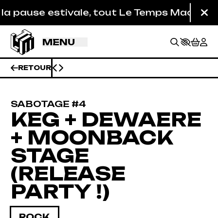
Aller au contenu principal
use estivale, tout Le Temps Machine est fer
Fe
MENU
RETOUR
SABOTAGE #4
KEG + DEWAERE
+ MOONBACK
STAGE
(RELEASE
PARTY !)
BILLETTERIE
ROCK