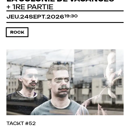
+ 1RE PARTIE
JEUDI
SEPTEMBRE
JEU.
24
SEPT.
2026
19:30
ROCK
TACKT #52