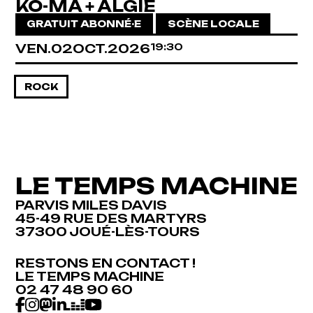
KO-MA + ALGIE
GRATUIT ABONNÉ·E
SCÈNE LOCALE
VENDREDI
OCTOBRE
VEN.
02
OCT.
2026
19:30
ROCK
LE TEMPS MACHINE
PARVIS MILES DAVIS
45-49 RUE DES MARTYRS
37300 JOUÉ-LÈS-TOURS
RESTONS EN CONTACT !
RESTONS EN CONTACT !
LE TEMPS MACHINE
LE TEMPS MACHINE
02 47 48 90 60
02 47 48 90 60