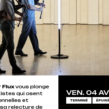
 Flux
vous plonge
VEN.
04
AV
tistes qui osent
onnelles et
TERMINÉ
ÉPUIS
sa relecture de