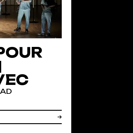
POUR
|
VEC
GAD