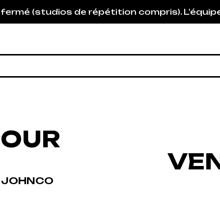
 de répétition compris). L'équipe sera de retou
POUR
VEN
VEN
N JOHNCO