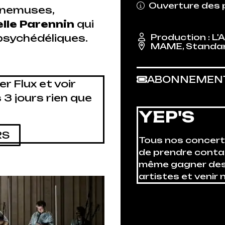
Ouverture des p
rnemuses,
le Parennin
qui
Production : L'
 psychédéliques.
MAME
,
Standa
ABONNEMEN
r Flux et voir
 3 jours rien que
YEP'S
RS
Tous nos concerts 
de prendre cont
même gagner des 
artistes et venir n