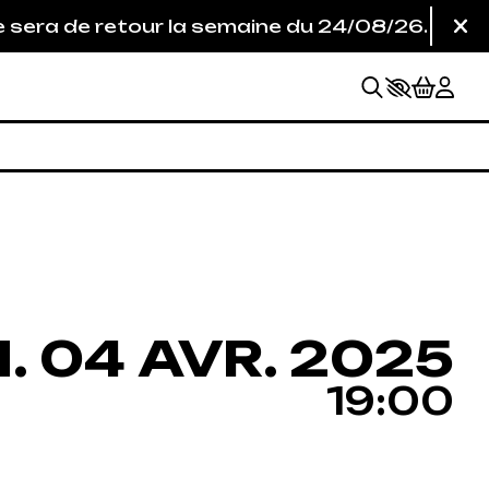
r la semaine du 24/08/26. Seule la billetterie 
Fe
DREDI
AVRIL
.
04
AVR.
2025
19:00