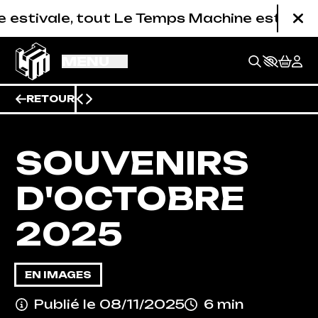
Aller au contenu principal
mps Machine est fermé (studios de répétition
Fe
MENU
RETOUR
SOUVENIRS
D'OCTOBRE
2025
EN IMAGES
BILLETTERIE
Publié le 08/11/2025
6 min