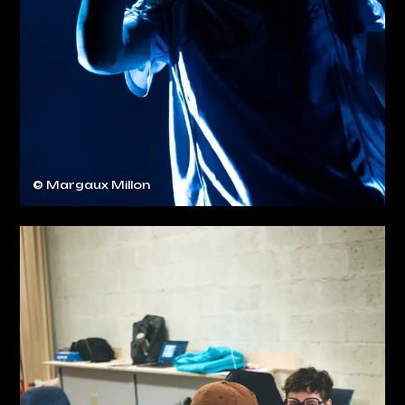
© Margaux Millon
RESTONS EN CONTACT !
LE TEMPS MACHINE
02 47 48 90 60
CGV
MENTIONS LÉGALES
PLAN DE SITE
POLITIQUE DE CONFIDENTIALITÉ
J'AI UN CODE PROMO
RETROUVER VOS COMMANDES