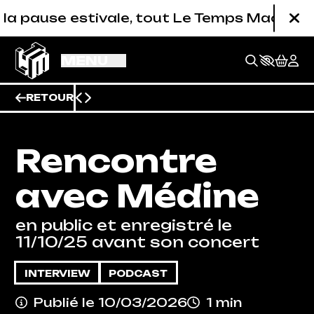
Aller au contenu principal
pause estivale, tout Le Temps Machine est f
Fe
MENU
RETOUR
Rencontre
avec Médine
en public et enregistré le
11/10/25 avant son concert
INTERVIEW
PODCAST
BILLETTERIE
Publié le 10/03/2026
1 min