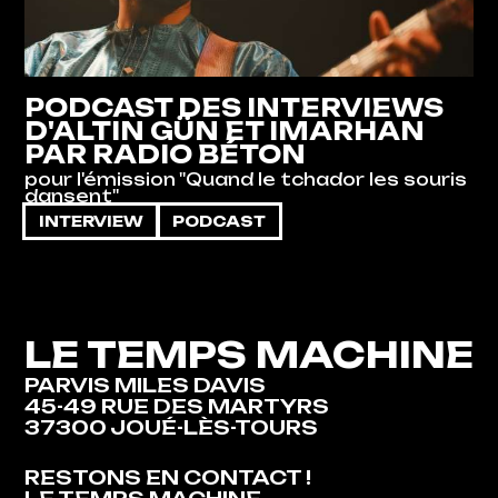
PODCAST DES INTERVIEWS
D'ALTIN GÜN ET IMARHAN
PAR RADIO BÉTON
pour l'émission "Quand le tchador les souris
dansent"
INTERVIEW
PODCAST
LE TEMPS MACHINE
PARVIS MILES DAVIS
45-49 RUE DES MARTYRS
37300 JOUÉ-LÈS-TOURS
RESTONS EN CONTACT !
RESTONS EN CONTACT !