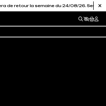
r la semaine du 24/08/26. Seule la billetterie 
Fe