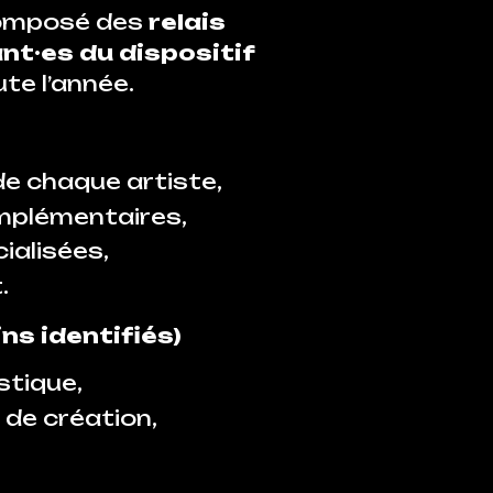
composé des
relais
nt·es du dispositif
te l’année.
 de chaque artiste,
mplémentaires,
ialisées,
.
ns identifiés)
stique,
 de création,