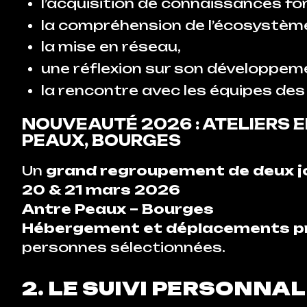
l’acquisition de connaissances f
la compréhension de l’écosystème
la mise en réseau,
une réflexion sur son développem
la rencontre avec les équipes des 
NOUVEAUTÉ 2026 : ATELIERS 
PEAUX, BOURGES
Un
grand regroupement de deux j
20 & 21 mars 2026
Antre Peaux – Bourges
Hébergement et déplacements pr
personnes sélectionnées.
2. LE SUIVI PERSONNA