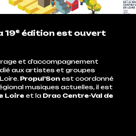
e
a 19
édition est ouvert
epérage et d’accompagnement
édié aux artistes et groupes
Loire.
Propul’Son
est coordonné
égional musiques actuelles, il est
e Loire
et la
Drac Centre-Val de