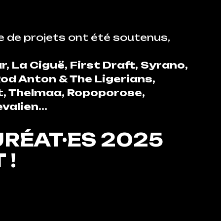
ne de projets ont été soutenus,
, La Ciguë, First Draft, Syrano,
 Rod Anton & The Ligerians,
t, Thelmaa, Ropoporose,
evalien…
URÉAT·ES 2025
 !