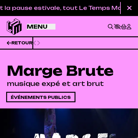
Aller au contenu principal
 pause estivale, tout Le Temps Machine est 
Fe
MENU
RETOUR
Marge Brute
musique expé et art brut
ÉVÉNEMENTS PUBLICS
BILLETTERIE