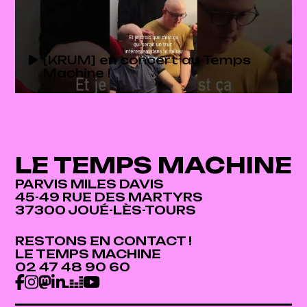
[KRUM] en concert au Temps
Machine !
LE TEMPS MACHINE
PARVIS MILES DAVIS
45-49 RUE DES MARTYRS
37300 JOUÉ-LÈS-TOURS
RESTONS EN CONTACT !
RESTONS EN CONTACT !
LE TEMPS MACHINE
LE TEMPS MACHINE
02 47 48 90 60
02 47 48 90 60