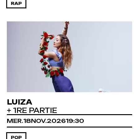
RAP
LUIZA
+ 1RE PARTIE
MERCREDI
NOVEMBRE
MER.
18
NOV.
2026
19:30
POP