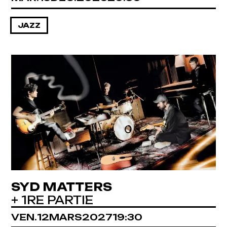
JAZZ
SYD MATTERS
+ 1RE PARTIE
VENDREDI
MARS
VEN.
12
MARS
2027
19:30