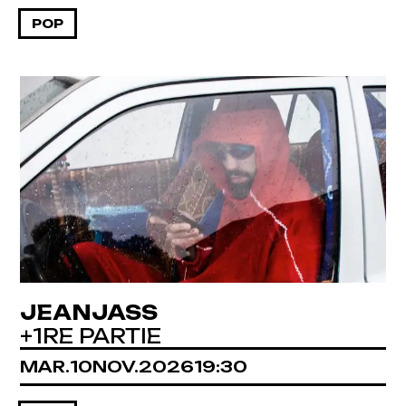
POP
JEANJASS
+1RE PARTIE
MARDI
NOVEMBRE
MAR.
10
NOV.
2026
19:30