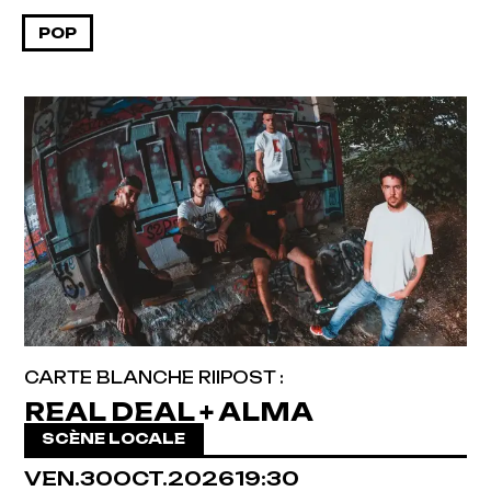
POP
CARTE BLANCHE RIIPOST :
REAL DEAL + ALMA
SCÈNE LOCALE
VENDREDI
OCTOBRE
VEN.
30
OCT.
2026
19:30