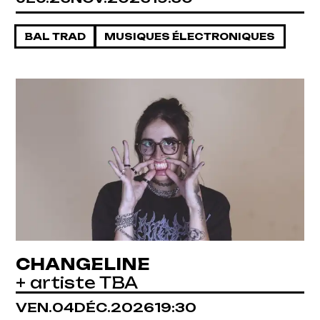
BAL TRAD
MUSIQUES ÉLECTRONIQUES
CHANGELINE
+ artiste TBA
VENDREDI
DÉCEMBRE
VEN.
04
DÉC.
2026
19:30