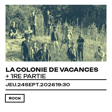
LA COLONIE DE VACANCES
+ 1RE PARTIE
JEUDI
SEPTEMBRE
JEU.
24
SEPT.
2026
19:30
ROCK