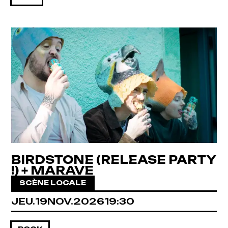
BIRDSTONE (RELEASE PARTY
!) + MARAVE
SCÈNE LOCALE
JEUDI
NOVEMBRE
JEU.
19
NOV.
2026
19:30