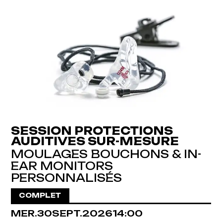
SESSION PROTECTIONS
AUDITIVES SUR-MESURE
MOULAGES BOUCHONS & IN-
EAR MONITORS
PERSONNALISÉS
COMPLET
MERCREDI
SEPTEMBRE
MER.
30
SEPT.
2026
14:00