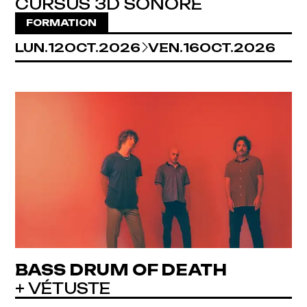
CURSUS 3D SONORE
FORMATION
DU
LUNDI
AU
OCTOBRE
VENDREDI
OCTOBRE
LUN.
12
OCT.
2026
VEN.
16
OCT.
2026
BASS DRUM OF DEATH
+ VÉTUSTE