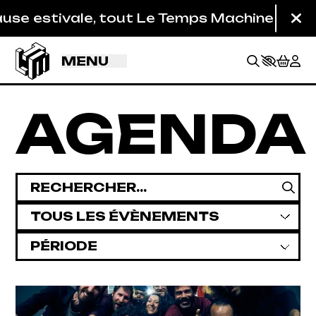
Aller au contenu principal
 tout Le Temps Machine est fermé (studios d
Fe
MENU
AGENDA
Rechercher
Catégories
Les périodes
BILLETTERIE