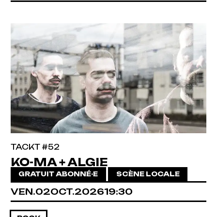
TACKT #52
KO-MA + ALGIE
GRATUIT ABONNÉ·E
SCÈNE LOCALE
VENDREDI
OCTOBRE
VEN.
02
OCT.
2026
19:30