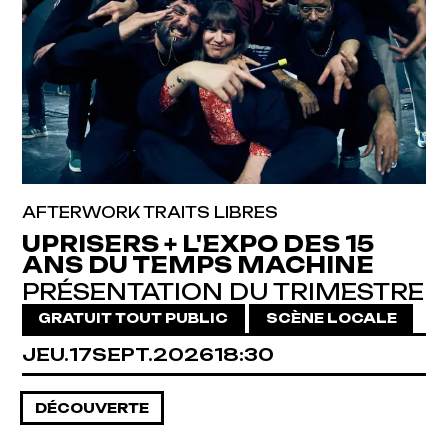
AFTERWORK TRAITS LIBRES
UPRISERS + L'EXPO DES 15
ANS DU TEMPS MACHINE
PRÉSENTATION DU TRIMESTRE
GRATUIT TOUT PUBLIC
SCÈNE LOCALE
JEUDI
SEPTEMBRE
JEU.
17
SEPT.
2026
18:30
DÉCOUVERTE