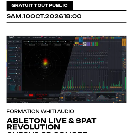
GRATUIT TOUT PUBLIC
SAMEDI
OCTOBRE
SAM.
10
OCT.
2026
18:00
FORMATION WHITI AUDIO
ABLETON LIVE & SPAT
REVOLUTION