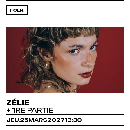
FOLK
ZÉLIE
+ 1RE PARTIE
JEUDI
MARS
JEU.
25
MARS
2027
19:30