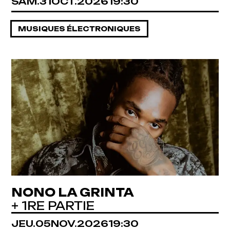
SAMEDI
OCTOBRE
SAM.
31
OCT.
2026
19:30
MUSIQUES ÉLECTRONIQUES
NONO LA GRINTA
+ 1RE PARTIE
JEUDI
NOVEMBRE
JEU.
05
NOV.
2026
19:30