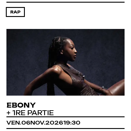
RAP
EBONY
+ 1RE PARTIE
VENDREDI
NOVEMBRE
VEN.
06
NOV.
2026
19:30