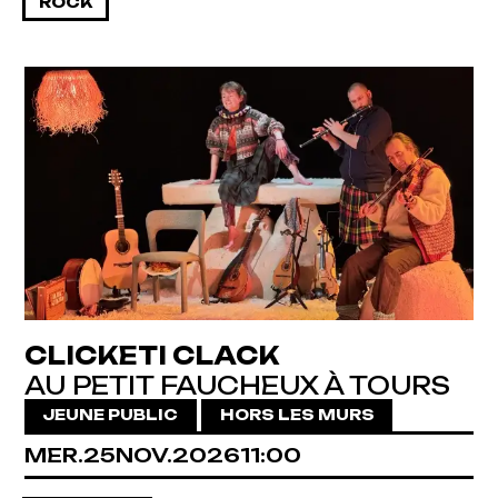
ROCK
CLICKETI CLACK
AU PETIT FAUCHEUX À TOURS
JEUNE PUBLIC
HORS LES MURS
MERCREDI
NOVEMBRE
MER.
25
NOV.
2026
11:00