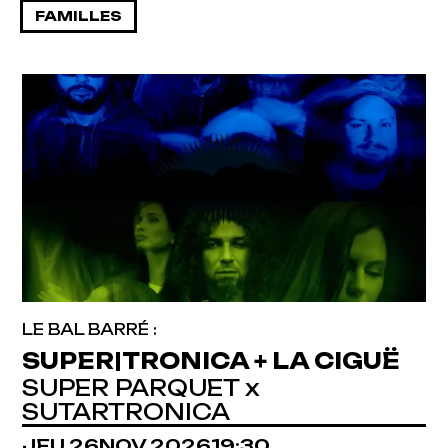
FAMILLES
LE BAL BARRÉ :
SUPER|TRONICA + LA CIGUË
SUPER PARQUET x
SUTARTRONICA
JEUDI
NOVEMBRE
JEU.
26
NOV.
2026
19:30