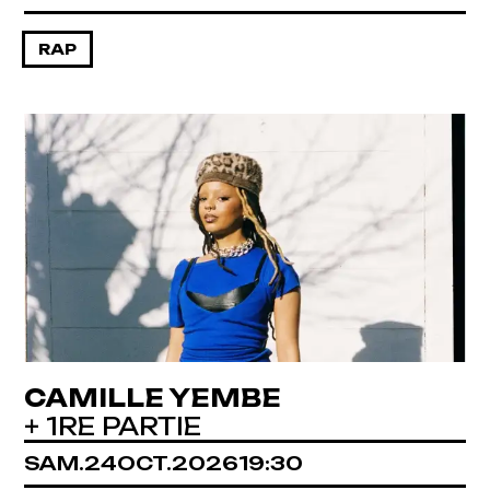
RAP
CAMILLE YEMBE
+ 1RE PARTIE
SAMEDI
OCTOBRE
SAM.
24
OCT.
2026
19:30