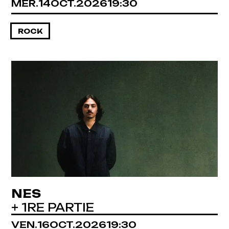
MERCREDI
OCTOBRE
MER.
14
OCT.
2026
19:30
ROCK
NES
+ 1RE PARTIE
VENDREDI
OCTOBRE
VEN.
16
OCT.
2026
19:30