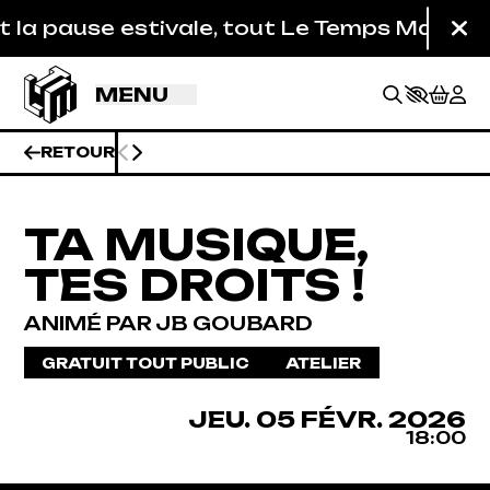
Aller au contenu principal
 pause estivale, tout Le Temps Machine est 
Fe
MENU
RETOUR
TA MUSIQUE,
TES DROITS !
ANIMÉ PAR JB GOUBARD
GRATUIT TOUT PUBLIC
ATELIER
JEUDI
FÉVRIER
JEU.
05
FÉVR.
2026
BILLETTERIE
18:00