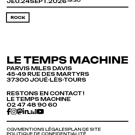
JEUDI
SEPTEMBRE
JEU.
24
SEPT.
2026
19:30
ROCK
LE TEMPS MACHINE
PARVIS MILES DAVIS
45-49 RUE DES MARTYRS
37300 JOUÉ-LÈS-TOURS
RESTONS EN CONTACT !
RESTONS EN CONTACT !
LE TEMPS MACHINE
LE TEMPS MACHINE
02 47 48 90 60
02 47 48 90 60
CGV
MENTIONS LÉGALES
PLAN DE SITE
CGV
MENTIONS LÉGALES
PLAN DE SITE
POLITIQUE DE CONFIDENTIALITÉ
POLITIQUE DE CONFIDENTIALITÉ