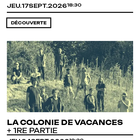
JEUDI
SEPTEMBRE
JEU.
17
SEPT.
2026
18:30
DÉCOUVERTE
LA COLONIE DE VACANCES
+ 1RE PARTIE