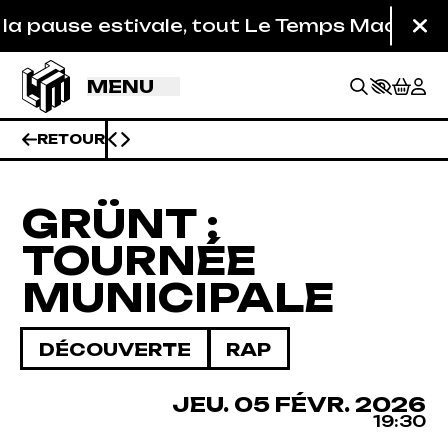
Aller au contenu principal
ause estivale, tout Le Temps Machine est fe
Fe
MENU
RETOUR
GRÜNT :
TOURNÉE
MUNICIPALE
DÉCOUVERTE
RAP
BILLETTERIE
JEUDI
FÉVRIER
JEU.
05
FÉVR.
2026
19:30