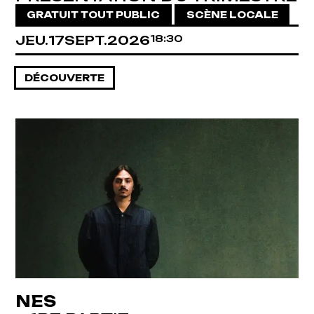
GRATUIT TOUT PUBLIC
SCÈNE LOCALE
JEUDI
SEPTEMBRE
JEU.
17
SEPT.
2026
18:30
DÉCOUVERTE
NES