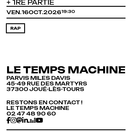
+ 1RE PARTIE
VENDREDI
OCTOBRE
VEN.
16
OCT.
2026
19:30
RAP
LE TEMPS MACHINE
PARVIS MILES DAVIS
45-49 RUE DES MARTYRS
37300 JOUÉ-LÈS-TOURS
RESTONS EN CONTACT !
RESTONS EN CONTACT !
LE TEMPS MACHINE
LE TEMPS MACHINE
02 47 48 90 60
02 47 48 90 60