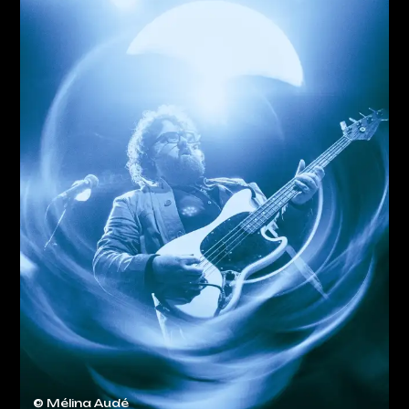
© Mélina Audé