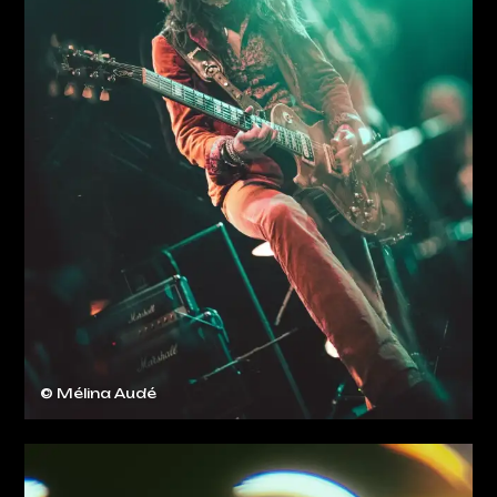
© Mélina Audé