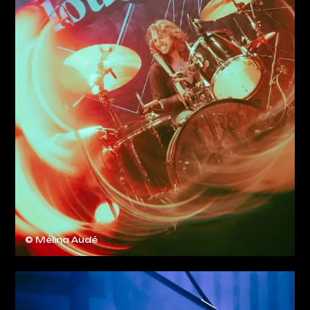
RESTONS EN CONTACT !
LE TEMPS MACHINE
02 47 48 90 60
© Mélina Audé
CGV
MENTIONS LÉGALES
PLAN DE SITE
POLITIQUE DE CONFIDENTIALITÉ
J'AI UN CODE PROMO
RETROUVER VOS COMMANDES