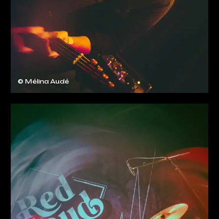
© Mélina Audé