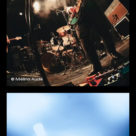
© Mélina Audé