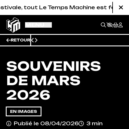
Aller au contenu principal
hine est fermé (studios de répétition compr
Fe
MENU
RETOUR
SOUVENIRS
DE MARS
2026
EN IMAGES
BILLETTERIE
Publié le 08/04/2026
3 min