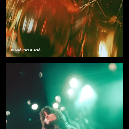
© Mélina Audé